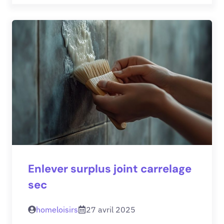
Enlever surplus joint carrelage
sec
homeloisirs
27 avril 2025