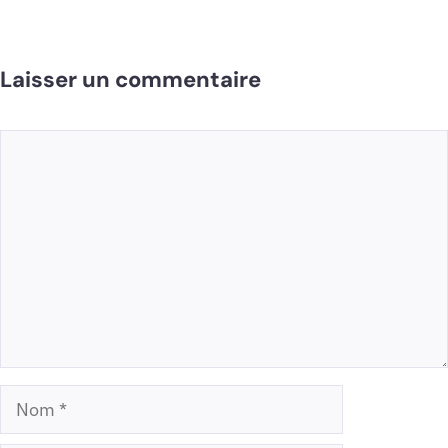
Laisser un commentaire
Commentaire
Nom