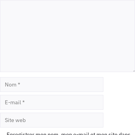
Commentaire
Nom
E-
mail
Site
web
Enregistrer mon nom, mon e-mail et mon site dans