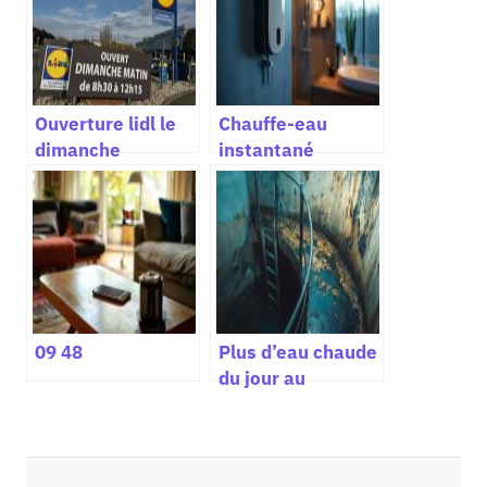
Ouverture lidl le
Chauffe-eau
dimanche
instantané
09 48
Plus d’eau chaude
du jour au
lendemain