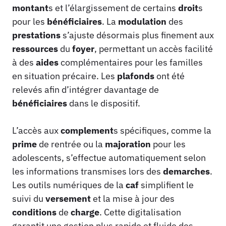
montant
s et l’élargissement de certains
droit
s
pour les
bénéficiaires
. La
modulation
des
prestations
s’ajuste désormais plus finement aux
ressources
du
foyer
, permettant un accès facilité
à des
aides
complémentaires pour les familles
en situation précaire. Les
plafonds
ont été
relevés afin d’intégrer davantage de
bénéficiaires
dans le dispositif.
L’accès aux
complement
s spécifiques, comme la
prime
de rentrée ou la
majoration
pour les
adolescents, s’effectue automatiquement selon
les informations transmises lors des
demarches
.
Les outils numériques de la
caf
simplifient le
suivi du
versement
et la mise à jour des
conditions
de
charge
. Cette digitalisation
garantit une gestion plus rapide et fluide des