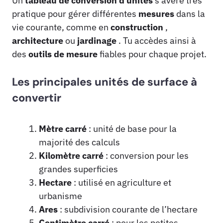
Un
tableau de conversion d’unités
s’avère très
pratique pour gérer différentes
mesures
dans la
vie courante, comme en
construction
,
architecture
ou
jardinage
. Tu accèdes ainsi à
des
outils de mesure
fiables pour chaque projet.
Les principales unités de surface à
convertir
Mètre carré
: unité de base pour la
majorité des calculs
Kilomètre carré
: conversion pour les
grandes superficies
Hectare
: utilisé en agriculture et
urbanisme
Ares
: subdivision courante de l’hectare
Centimètre carré
: pour les petites