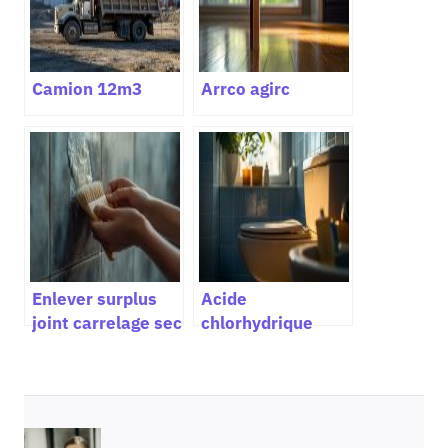
Camion 12m3
Arrco agirc
Enlever surplus
Acide
joint carrelage sec
chlorhydrique
pour wc