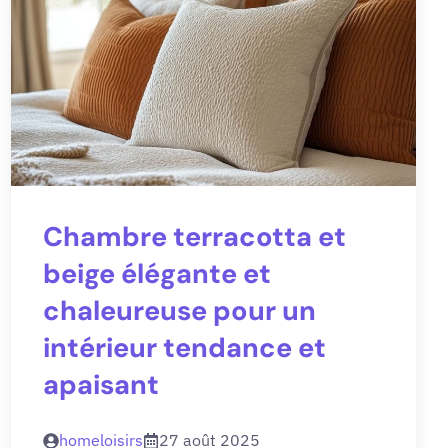
Chambre terracotta et
beige élégante et
chaleureuse pour un
intérieur tendance et
apaisant
homeloisirs
27 août 2025