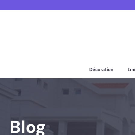
Aller
au
contenu
Décoration
Im
Blog