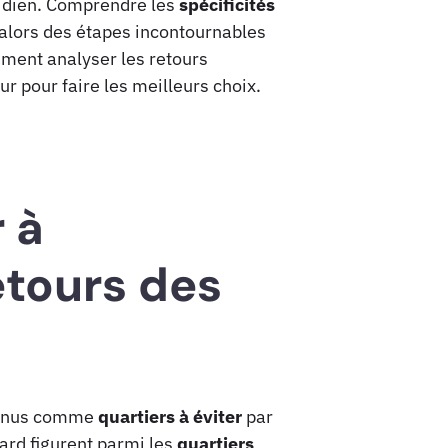
tidien. Comprendre les
spécificités
alors des étapes incontournables
omment analyser les retours
r pour faire les meilleurs choix.
r à
etours des
onnus comme
quartiers à éviter
par
Bard figurent parmi les
quartiers