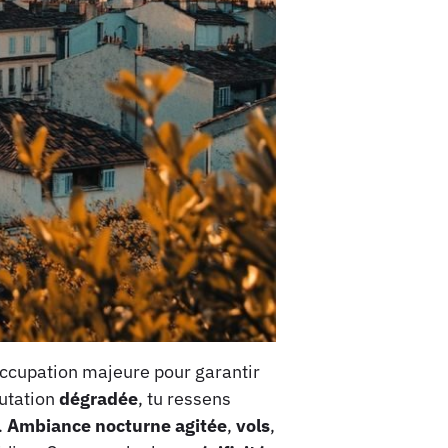
éoccupation majeure pour garantir
putation
dégradée
, tu ressens
.
Ambiance nocturne agitée
,
vols
,