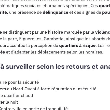
blématiques sociales et urbaines spécifiques. Ces
quart
rité
, une présence de
délinquance
et des signes de
pau
le se distinguent par une histoire marquée par la
violen
de la gare, Figuerolles, Gambetta, ainsi que les abords d
 qui accentue la perception de
quartiers à risque
. Les r
sés
et d’adapter les déplacements selon les horaires.
à surveiller selon les retours et an
aire pour la sécurité
ers au Nord-Ouest à forte réputation d’insécurité
e quartier chaud
er la nuit
Centre-ville en perte de tranquillité