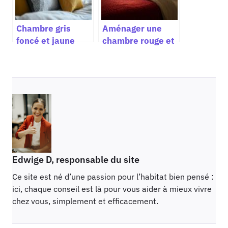
intérieure
Chambre gris
Aménager une
foncé et jaune
chambre rouge et
moutarde
beige pour une
comment créer
ambiance
une décoration
chaleureuse et un
tendance et
espace
harmonieuse
harmonieux
Edwige D, responsable du site
Ce site est né d’une passion pour l’habitat bien pensé :
ici, chaque conseil est là pour vous aider à mieux vivre
chez vous, simplement et efficacement.