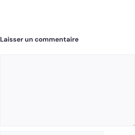
Laisser un commentaire
Commentaire