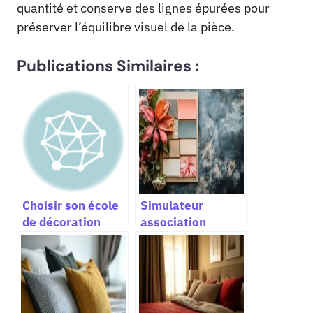
quantité et conserve des lignes épurées pour
préserver l’équilibre visuel de la pièce.
Publications Similaires :
Choisir son école
Simulateur
de décoration
association
d’intérieur pour
couleur Libéron
réussir dans
pour réussir
l’aménagement et
l’harmonie de tes
le design d’espace
murs et teintes en
décoration