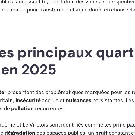
ublics, accessibilité, réputation des zones et perspectiv
et comparer pour transformer chaque doute en choix écla
es principaux quarti
 en 2025
ter
présentent des problématiques marquées pour les r
rbain,
insécurité
accrue et
nuisances
persistantes. Les
ns de
pollution
récurrentes.
dème et Le Virolois sont identifiés comme les principa
te
dégradation
des espaces publics, un
bruit
constant et