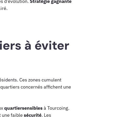
es d’évolution.
Stratégie gagnante
iré.
ers à éviter
ésidents. Ces zones cumulent
 quartiers concernés affichent une
ux
quartiersensibles
à Tourcoing.
 une faible
sécurité
. Les