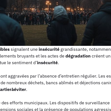
ibles
signalent une
insécurité
grandissante, notamment
ements bruyants et les actes de
dégradation
créent un
ue le sentiment d’
insécurité
.
ont aggravées par l’absence d’entretien régulier. Les e
de nombreux déchets, bancs abîmés et déjections canine
artieràéviter
.
 des efforts municipaux. Les dispositifs de surveillance s
 tensions sociales et la présence de populations agressi