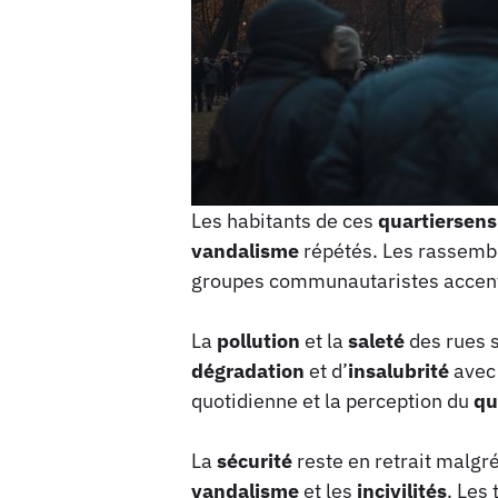
Les habitants de ces
quartiersens
vandalisme
répétés. Les rassembl
groupes communautaristes accent
La
pollution
et la
saleté
des rues s
dégradation
et d’
insalubrité
avec 
quotidienne et la perception du
qu
La
sécurité
reste en retrait malgré
vandalisme
et les
incivilités
. Les