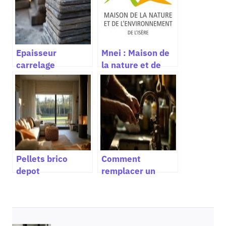
Epaisseur
Mnei : Maison de
carrelage
la nature et de
l’environnement
de l’Isère
Pellets brico
Comment
depot
remplacer un
robinet
autoperceur