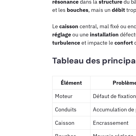
résonance
dans la
structure
du bâ
et les
bouches
, mais un
débit
trop
Le
caisson
central, mal fixé ou en
réglage
ou une
installation
défect
turbulence
et impacte le
confort
d
Tableau des principa
Élément
Problème
Moteur
Défaut de fixation
Conduits
Accumulation de 
Caisson
Encrassement