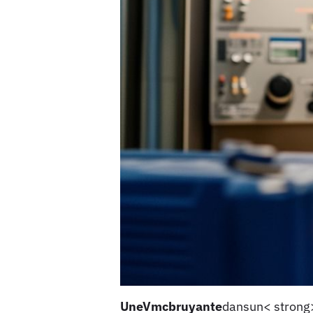
UneVmcbruyante
dansun< strong>