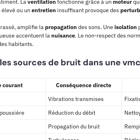
timent. La
ventilation
fonctionne grâce à un
moteur
qui
 élevé ou un
entretien
insuffisant provoque des
perturb
crassé, amplifie la
propagation
des sons. Une
isolation
p
ueuse accentuent la
nuisance
. Le non-respect des nor
es habitants.
les sources de bruit dans une vmc
 courant
Conséquence directe
Vibrations transmises
Fixati
poussière
Réduction du débit
Netto
Propagation du bruit
Rempl