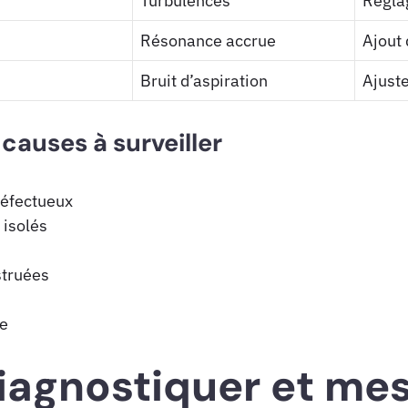
Turbulences
Régla
Résonance accrue
Ajout
Bruit d’aspiration
Ajust
 causes à surveiller
défectueux
 isolés
truées
e
gnostiquer et mes