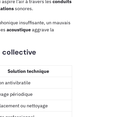
 aspire l’air à travers les
conduits
ations
sonores.
honique insuffisante, un mauvais
mes
acoustique
aggrave la
 collective
Solution technique
on antivibratile
yage périodique
acement ou nettoyage