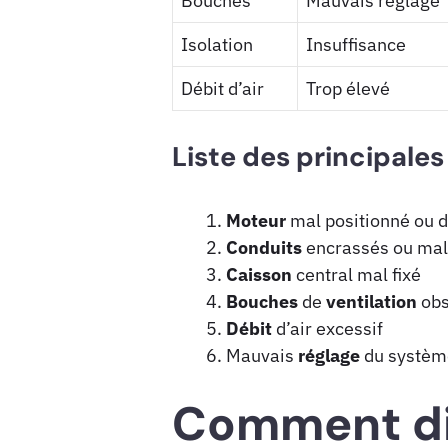
Bouches
Mauvais réglage
Isolation
Insuffisance
Débit d’air
Trop élevé
Liste des principales
Moteur
mal positionné ou 
Conduits
encrassés ou mal
Caisson
central mal fixé
Bouches
de
ventilation
obs
Débit
d’air excessif
Mauvais
réglage
du systèm
Comment dia