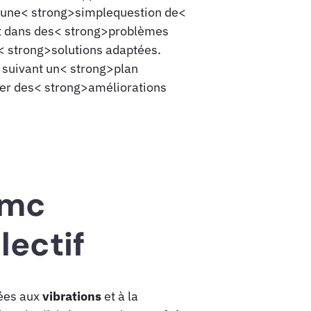
s une< strong>simplequestion de<
nt dans des< strong>problèmes
s< strong>solutions adaptées.
 suivant un< strong>plan
quer des< strong>améliorations
vmc
lectif
ées aux
vibrations
et à la