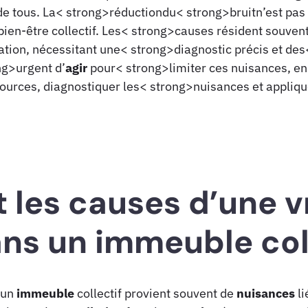
ede tous. La< strong>réductiondu< strong>bruitn’est pa
bien-être collectif. Les< strong>causes résident souve
lation, nécessitant une< strong>diagnostic précis et de
ng>urgent d’
agir
pour< strong>limiter ces nuisances, en
g>sources, diagnostiquer les< strong>nuisances et appli
t les causes d’une 
ns un immeuble col
 un
immeuble
collectif provient souvent de
nuisances
li