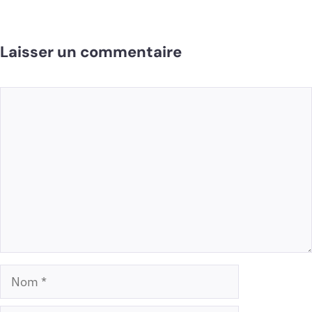
Laisser un commentaire
Commentaire
Nom