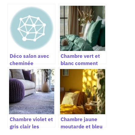
Déco salon avec
Chambre vert et
cheminée
blanc comment
comment réussir
créer une
une décoration
ambiance
intérieure
naturelle élégante
chaleureuse et
avec des
design
matériaux et
nuances adaptées
Chambre violet et
Chambre jaune
gris clair les
moutarde et bleu
meilleures
une alliance déco