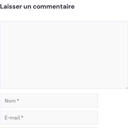
Laisser un commentaire
Commentaire
Nom
E-
mail