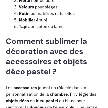
Métal
noir ou doré
Velours
pour sièges
Rotin
ou matières naturelles
Mobilier
épuré
Tapis
en coton ou laine
Comment sublimer la
décoration avec des
accessoires et objets
déco pastel ?
Les
accessoires
jouent un rôle clé dans la
personnalisation de la
chambre
. Privilégie des
objets déco
en
bleu pastel
ou blanc pour
renforcer la
douceur
de l’ensemble. Une lampe