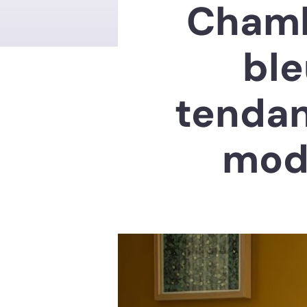
Chamb
ble
tendan
mod