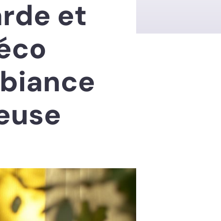
rde et
déco
mbiance
euse