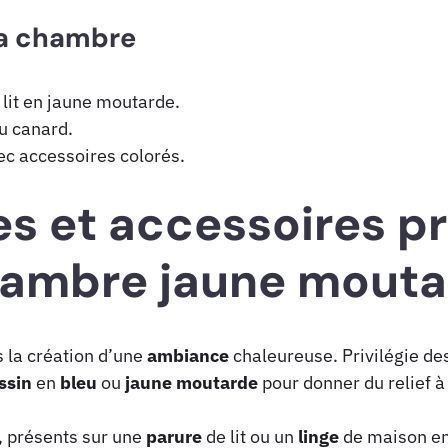
sa chambre
 lit en jaune moutarde.
u canard.
ec accessoires colorés.
es et accessoires pr
ambre jaune moutar
s la création d’une
ambiance
chaleureuse. Privilégie de
ssin
en
bleu
ou
jaune
moutarde
pour donner du relief à
, présents sur une
parure
de lit ou un
linge
de maison en 