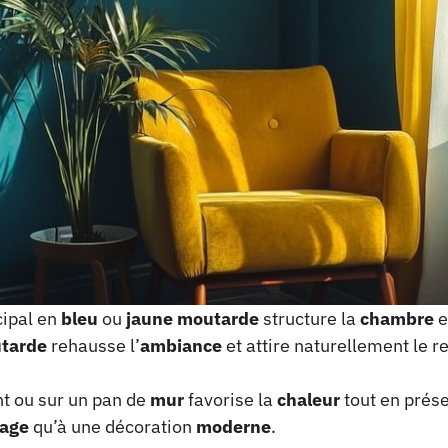
cipal en
bleu
ou
jaune
moutarde
structure la
chambre
e
tarde
rehausse l’
ambiance
et attire naturellement le r
 ou sur un pan de
mur
favorise la
chaleur
tout en prése
tage
qu’à une décoration
moderne
.