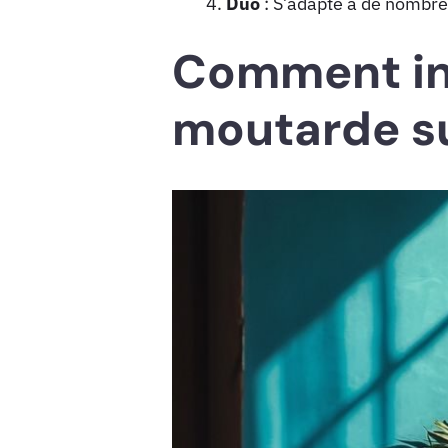
Duo
: S’adapte à de nombre
Comment int
moutarde su