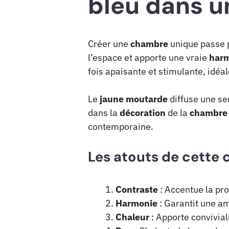
bleu dans 
Créer une
chambre
unique passe p
l’espace et apporte une vraie
har
fois apaisante et stimulante, idéa
Le
jaune
moutarde
diffuse une se
dans la
décoration
de la
chambre
contemporaine.
Les atouts de cette
Contraste
: Accentue la pro
Harmonie
: Garantit une a
Chaleur
: Apporte convivial