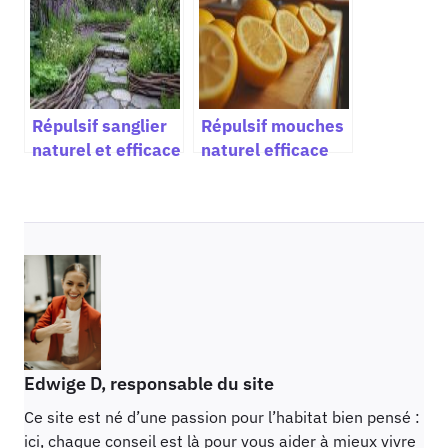
dégâts sur les
la gestion dans
infrastructures
l’habitat
Répulsif sanglier
Répulsif mouches
naturel et efficace
naturel efficace
pour protéger
pour protéger la
jardin, potager et
maison avec des
verger sans
solutions
danger
écologiques et
économiques
Edwige D, responsable du site
Ce site est né d’une passion pour l’habitat bien pensé :
ici, chaque conseil est là pour vous aider à mieux vivre