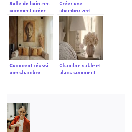
Salle de bain zen
Créer une
comment créer
chambre vert
une ambiance
olive et beige
apaisante avec
harmonieuse pour
des matériaux
une ambiance
naturels et une
naturelle et
décoration
reposante
minimaliste
Comment réussir
Chambre sable et
une chambre
blanc comment
beige et blanc
réussir une
cassé pour une
décoration
déco lumineuse et
intérieure
chaleureuse
lumineuse et
apaisante