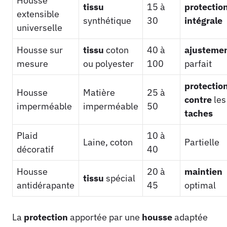
Housse
tissu
15 à
protectio
extensible
synthétique
30
intégrale
universelle
Housse sur
tissu
coton
40 à
ajusteme
mesure
ou polyester
100
parfait
protectio
Housse
Matière
25 à
contre
les
imperméable
imperméable
50
taches
Plaid
10 à
Laine, coton
Partielle
décoratif
40
Housse
20 à
maintien
tissu
spécial
antidérapante
45
optimal
La
protection
apportée par une
housse
adaptée