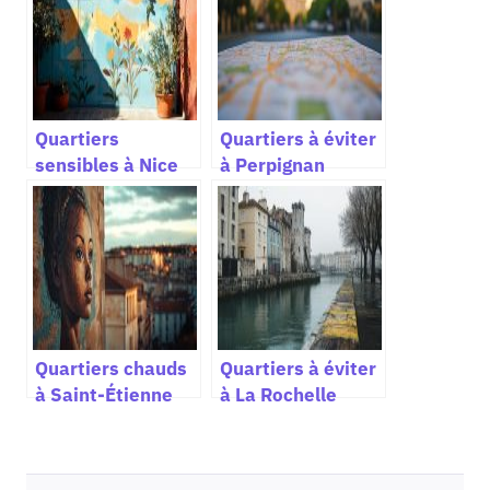
Quartiers
Quartiers à éviter
sensibles à Nice
à Perpignan
Quartiers chauds
Quartiers à éviter
à Saint-Étienne
à La Rochelle