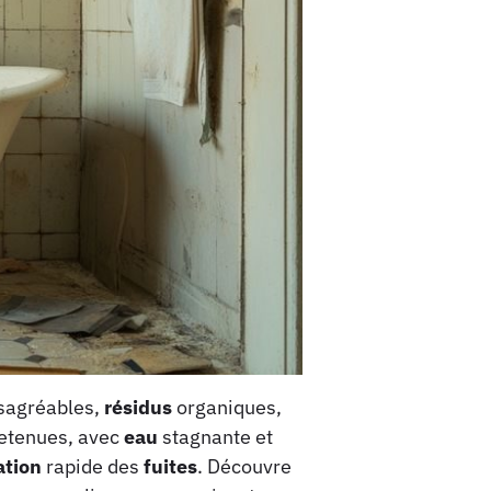
sagréables,
résidus
organiques,
etenues, avec
eau
stagnante et
ation
rapide des
fuites
. Découvre