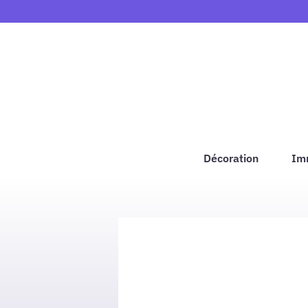
Aller
au
contenu
Décoration
Im