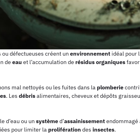
 ou défectueuses créent un
environnement
idéal pour 
on de
eau
et l’accumulation de
résidus
organiques
favor
phons mal nettoyés ou les fuites dans la
plomberie
contri
ves
. Les
débris
alimentaires, cheveux et dépôts graisseu
lle d’eau ou un
système
d’
assainissement
endommagé ac
iées pour limiter la
prolifération
des
insectes
.