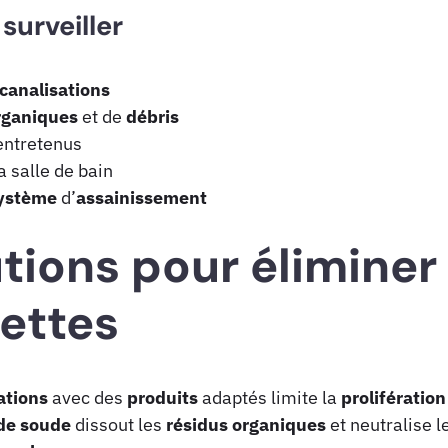
surveiller
canalisations
rganiques
et de
débris
entretenus
a salle de bain
ystème
d’
assainissement
tions pour éliminer 
lettes
ations
avec des
produits
adaptés limite la
prolifération
de soude
dissout les
résidus
organiques
et neutralise 