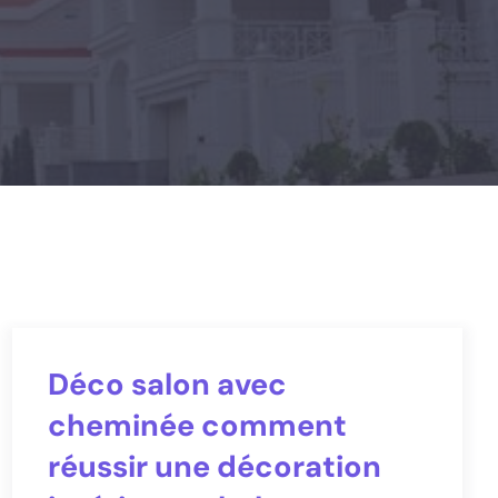
Déco salon avec
cheminée comment
réussir une décoration