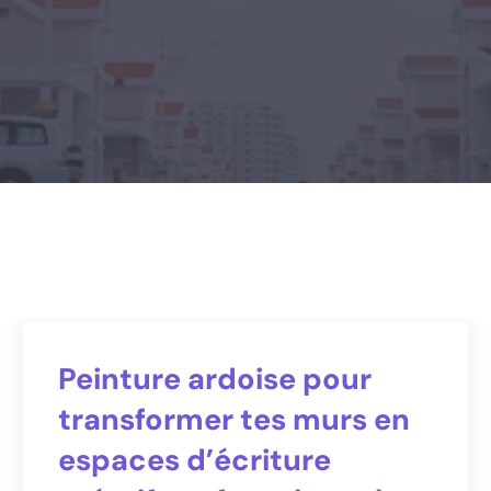
Peinture ardoise pour
transformer tes murs en
espaces d’écriture