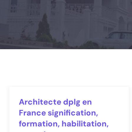
Architecte dplg en
France signification,
formation, habilitation,