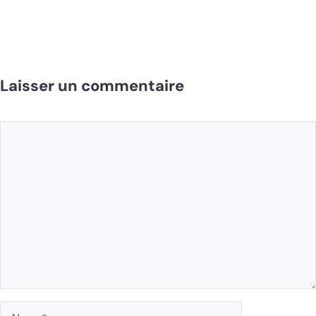
Laisser un commentaire
Commentaire
Nom