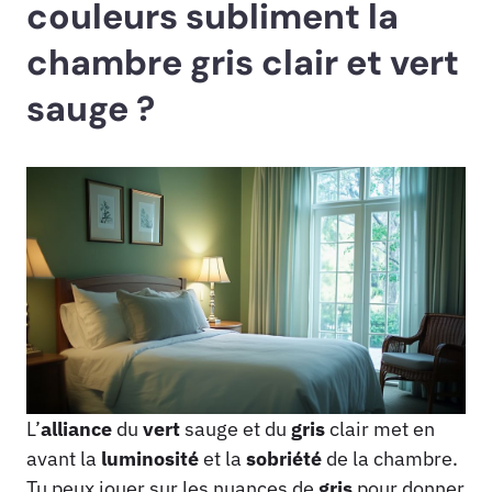
couleurs subliment la
chambre gris clair et vert
sauge ?
L’
alliance
du
vert
sauge et du
gris
clair met en
avant la
luminosité
et la
sobriété
de la chambre.
Tu peux jouer sur les nuances de
gris
pour donner