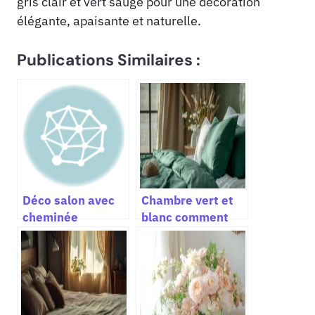
gris clair et vert sauge pour une décoration
élégante, apaisante et naturelle.
Publications Similaires :
Déco salon avec
Chambre vert et
cheminée
blanc comment
comment réussir
créer une
une décoration
ambiance
intérieure
naturelle élégante
chaleureuse et
avec des
design
matériaux et