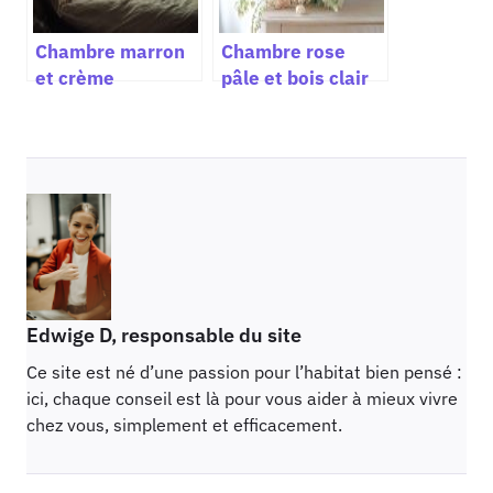
nuances adaptées
Chambre marron
Chambre rose
et crème
pâle et bois clair
comment créer
une harmonie
une ambiance
naturelle et
élégante et
lumineuse pour un
chaleureuse avec
intérieur apaisant
harmonie et
douceur
Edwige D, responsable du site
Ce site est né d’une passion pour l’habitat bien pensé :
ici, chaque conseil est là pour vous aider à mieux vivre
chez vous, simplement et efficacement.