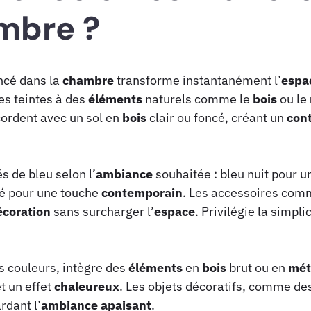
mbre ?
oncé dans la
chambre
transforme instantanément l’
espa
es teintes à des
éléments
naturels comme le
bois
ou le
cordent avec un sol en
bois
clair ou foncé, créant un
con
s de bleu selon l’
ambiance
souhaitée : bleu nuit pour u
té pour une touche
contemporain
. Les accessoires com
écoration
sans surcharger l’
espace
. Privilégie la simpl
s couleurs, intègre des
éléments
en
bois
brut ou en
mét
t un effet
chaleureux
. Les objets décoratifs, comme de
rdant l’
ambiance
apaisant
.