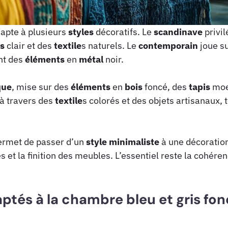
dapte à plusieurs
styles
décoratifs. Le
scandinave
privil
is
clair et des
textile
s naturels. Le
contemporain
joue su
ant des
éléments
en
métal
noir.
que
, mise sur des
éléments
en
bois
foncé, des
tapis
moel
à travers des
textile
s colorés et des objets artisanaux, 
rmet de passer d’un
style
minimaliste
à une décoratio
 et la finition des meubles. L’essentiel reste la cohére
aptés à la chambre bleu et gris fo