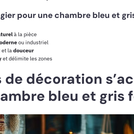
égier pour une chambre bleu et gri
turel
à la pièce
oderne
ou industriel
t
et la
douceur
y
et délimite les zones
s de décoration s’a
ambre bleu et gris 