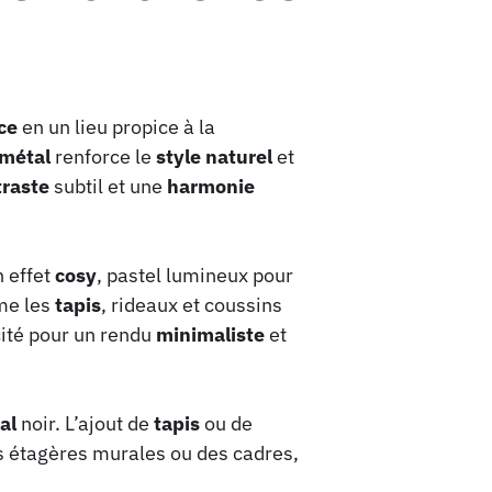
ce
en un lieu propice à la
métal
renforce le
style
naturel
et
traste
subtil et une
harmonie
n effet
cosy
, pastel lumineux pour
me les
tapis
, rideaux et coussins
icité pour un rendu
minimaliste
et
al
noir. L’ajout de
tapis
ou de
s étagères murales ou des cadres,