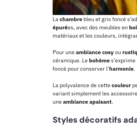
La
chambre
bleu et gris foncé s’a
épuré
es, avec des meubles en
bo
matériaux et les couleurs, intégr
Pour une
ambiance
cosy
ou
rusti
céramique. Le
bohème
s’exprime 
foncé pour conserver l’
harmonie
.
La polyvalence de cette
couleur
pe
variant simplement les accessoires
une
ambiance
apaisant
.
Styles décoratifs ad