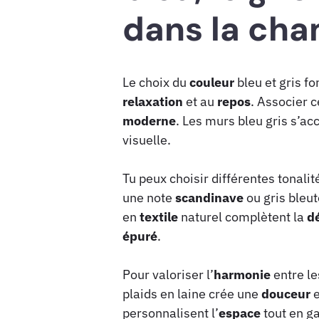
dans la cha
Le choix du
couleur
bleu et gris f
relaxation
et au
repos
. Associer c
moderne
. Les murs bleu gris s’ac
visuelle.
Tu peux choisir différentes tonalité
une note
scandinave
ou gris bleu
en
textile
naturel complètent la
d
épuré
.
Pour valoriser l’
harmonie
entre le
plaids en laine crée une
douceur
e
personnalisent l’
espace
tout en ga