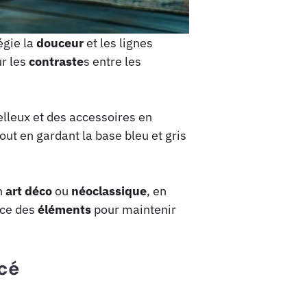
égie la
douceur
et les lignes
r les
contraste
s entre les
leux et des accessoires en
tout en gardant la base bleu et gris
n
art déco
ou
néoclassique
, en
nce des
éléments
pour maintenir
ncé