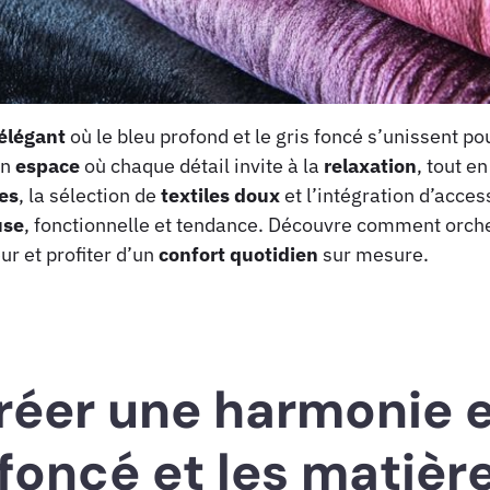
élégant
où le bleu profond et le gris foncé s’unissent p
un
espace
où chaque détail invite à la
relaxation
, tout e
es
, la sélection de
textiles doux
et l’intégration d’acces
use
, fonctionnelle et tendance. Découvre comment orch
ur et profiter d’un
confort quotidien
sur mesure.
er une harmonie e
s foncé et les matièr