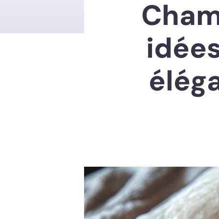
Chamb
idées
élég