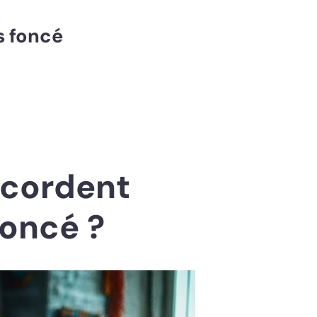
s foncé
ccordent
foncé ?