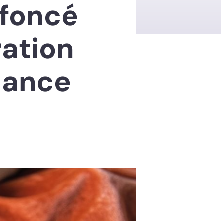
 foncé
ration
iance